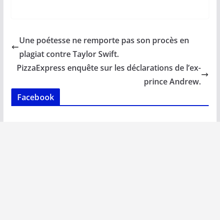
ac
m
h
n
o
ar
e
ai
at
k
p
ta
b
l
s
e
y
g
Une poétesse ne remporte pas son procès en
o
A
dI
Li
er
plagiat contre Taylor Swift.
o
p
n
n
PizzaExpress enquête sur les déclarations de l’ex-
k
p
k
prince Andrew.
Facebook