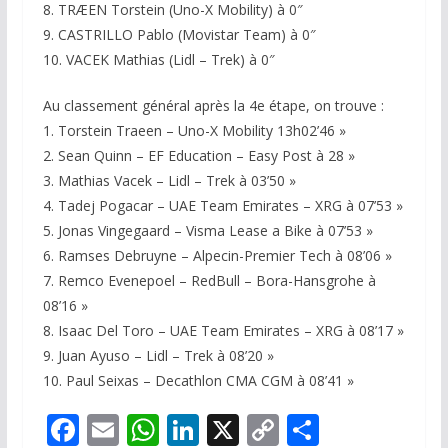
8. TRÆEN Torstein (Uno-X Mobility) à 0″
9. CASTRILLO Pablo (Movistar Team) à 0″
10. VACEK Mathias (Lidl – Trek) à 0″
Au classement général après la 4e étape, on trouve :
1. Torstein Traeen – Uno-X Mobility 13h02’46 »
2. Sean Quinn – EF Education – Easy Post à 28 »
3. Mathias Vacek – Lidl – Trek à 03’50 »
4. Tadej Pogacar – UAE Team Emirates – XRG à 07’53 »
5. Jonas Vingegaard – Visma Lease a Bike à 07’53 »
6. Ramses Debruyne – Alpecin-Premier Tech à 08’06 »
7. Remco Evenepoel – RedBull – Bora-Hansgrohe à
08’16 »
8. Isaac Del Toro – UAE Team Emirates – XRG à 08’17 »
9. Juan Ayuso – Lidl – Trek à 08’20 »
10. Paul Seixas – Decathlon CMA CGM à 08’41 »
F
E
W
Li
X
C
P