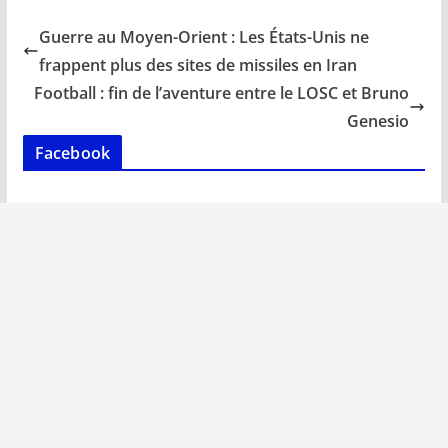
e
ai
at
k
p
ta
b
l
s
e
y
g
Guerre au Moyen-Orient : Les États-Unis ne
o
A
dI
Li
er
frappent plus des sites de missiles en Iran
o
p
n
n
Football : fin de l’aventure entre le LOSC et Bruno
k
p
k
Genesio
Facebook