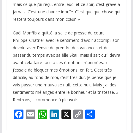
mais ce que j’ai reçu, entre jeudi et ce soir, c’est gravé à
jamais. C’est une chance inouïe. C’est quelque chose qui
restera toujours dans mon cœur. »
Gaël Monfils a quitté la salle de presse du court
Philippe-Chatrier avec le sentiment d’avoir accompli son
devoir, avec l’envie de prendre des vacances et de
passer du temps avec sa fille Skaï, mais il sait qu’il devra
avant cela faire face à ses émotions réprimées. «
J’essaie de bloquer mes émotions, en fait. C’est très
difficile, au fond de moi, c’est très dur. Je pense que je
vais passer une mauvaise nuit, cette nuit. Mais j’ai des
sentiments mélangés entre le bonheur et la tristesse. »
Rentrons, il commence à pleuvoir.
F
E
W
Li
X
C
P
ac
m
h
n
o
ar