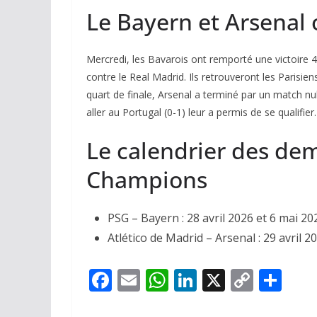
Le Bayern et Arsenal on
Mercredi, les Bavarois ont remporté une victoire 
contre le Real Madrid. Ils retrouveront les Parisie
quart de finale, Arsenal a terminé par un match nu
aller au Portugal (0-1) leur a permis de se qualifier.
Le calendrier des dem
Champions
PSG – Bayern : 28 avril 2026 et 6 mai 20
Atlético de Madrid – Arsenal : 29 avril 2
F
E
W
Li
X
C
P
ac
m
h
n
o
ar