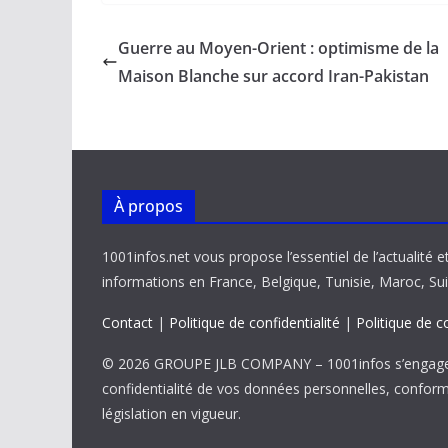
e
ai
at
k
p
ta
b
l
s
e
y
g
Guerre au Moyen-Orient : optimisme de la
o
A
dI
Li
er
Maison Blanche sur accord Iran-Pakistan
o
p
n
n
k
p
k
À propos
1001infos.net vous propose l’essentiel de l’actualité e
informations en France, Belgique, Tunisie, Maroc, Sui
Contact
|
Politique de confidentialité
|
Politique de c
© 2026 GROUPE JLB COMPANY – 1001infos s’engage 
confidentialité de vos données personnelles, confor
législation en vigueur.