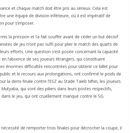
avance et chaque match doit être pris au sérieux. Cela est
re une équipe de division inférieure, où il est impératif de
on pour s’imposer.
mis la pression et l’a fait souffrir avant de céder un but décisif
minutes de jeu n’ont pas suffi pour plier le match des quarts de
leurs efforts. Une question s’est posée concernant la capacité
 en l’absence de ses joueurs étrangers, qui constituent
. Les énormes difficultés rencontrées pour obtenir ce billet pour
public et le recours aux prolongations, ont confirmé le poids de
r la demi-finale contre l’ESZ au Stade Taieb Mhiri, les joueurs
yaba, qui sont des piliers dans leurs postes respectifs,
dité dans le jeu, qui ont cruellement manqué contre le SG.
écessité de remporter trois finales pour décrocher la coupe, il