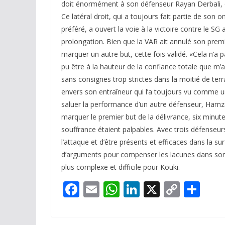
doit énormément à son défenseur Rayan Derbali, qui
Ce latéral droit, qui a toujours fait partie de so
préféré, a ouvert la voie à la victoire contre le S
prolongation. Bien que la VAR ait annulé son prem
marquer un autre but, cette fois validé. «Cela n’a 
pu être à la hauteur de la confiance totale que m’
sans consignes trop strictes dans la moitié de ter
envers son entraîneur qui l’a toujours vu comme
saluer la performance d’un autre défenseur, Hamza 
marquer le premier but de la délivrance, six minut
souffrance étaient palpables. Avec trois défenseur
l’attaque et d’être présents et efficaces dans la 
d’arguments pour compenser les lacunes dans son s
plus complexe et difficile pour Kouki.
F
E
W
Li
X
C
P
ac
m
h
n
o
ar
e
ai
at
k
p
ta