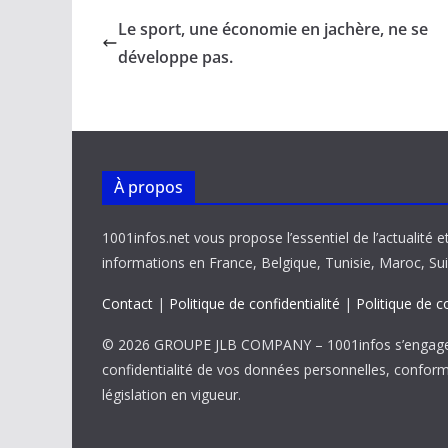
b
l
s
e
y
g
Le sport, une économie en jachère, ne se
o
A
dI
Li
er
développe pas.
o
p
n
n
k
p
k
À propos
1001infos.net vous propose l’essentiel de l’actualité e
informations en France, Belgique, Tunisie, Maroc, Sui
Contact
|
Politique de confidentialité
|
Politique de c
© 2026 GROUPE JLB COMPANY – 1001infos s’engage 
confidentialité de vos données personnelles, confor
législation en vigueur.