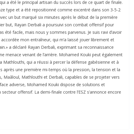
 a été le principal artisan du succès lors de ce quart de finale.
n onze type et a été repositionné comme excentré dans son 3-5-2
G avec un but marqué six minutes après le début de la première
ier but, Rayan Derbali a poursuivi son combat offensif pour
pas été facile, mais nous y sommes parvenus. Je suis ravi d’avoir
a accordée mon entraîneur, qui m’a laissé jouer librement et
rain.» a déclaré Rayan Derbali, exprimant sa reconnaissance
 une menace venant de l’arrière. Mohamed Kouki peut également
Mathlouthi, qui a réussi à percer la défense gabésienne et à
es après une première mi-temps où la pression, la tension et la
s, Maâloul, Mathlouthi et Derbali, capables de se projeter vers
surface adverse, Mohamed Kouki dispose de solutions et
ecteur offensif. La demi-finale contre l’ESZ s’annonce encore