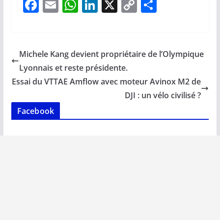
F
E
W
Li
X
C
P
ac
m
h
n
o
ar
e
ai
at
k
p
ta
b
l
s
e
y
g
Michele Kang devient propriétaire de l’Olympique
o
A
dI
Li
er
Lyonnais et reste présidente.
o
p
n
n
Essai du VTTAE Amflow avec moteur Avinox M2 de
k
p
k
DJI : un vélo civilisé ?
Facebook