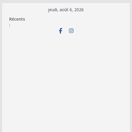
Passer
jeudi, août 6, 2026
au
Récents
contenu
: