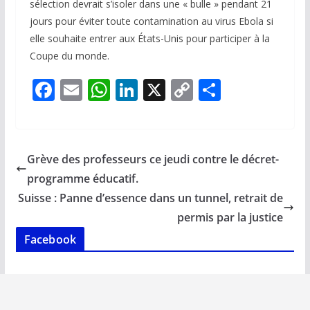
sélection devrait s’isoler dans une « bulle » pendant 21
jours pour éviter toute contamination au virus Ebola si
elle souhaite entrer aux États-Unis pour participer à la
Coupe du monde.
F
E
W
Li
X
C
P
ac
m
h
n
o
ar
e
ai
at
k
p
ta
b
l
s
e
y
g
Grève des professeurs ce jeudi contre le décret-
o
A
dI
Li
er
programme éducatif.
o
p
n
n
Suisse : Panne d’essence dans un tunnel, retrait de
k
p
k
permis par la justice
Facebook