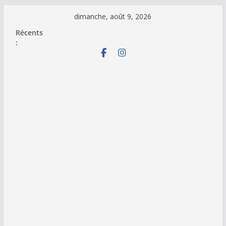
Passer
dimanche, août 9, 2026
au
Récents
contenu
: