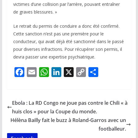
victimes d’une collision par l’arrière, pouvant entraîner
de graves blessures. »
Le retrait du permis de conduire a donc été confirmé.
Cette sanction n’est pas une première pour le
conducteur, qui avait déjà été sanctionné dans le passé
pour diverses infractions. Pour récupérer son permis, il
devra passer une expertise psychiatrique.
F
E
W
Li
X
C
P
ac
m
h
n
o
ar
e
ai
at
k
p
ta
b
l
s
e
y
g
Ebola : La RD Congo ne joue pas contre le Chili « à
o
A
dI
Li
er
huis clos » pour la Coupe du monde.
o
p
n
n
Hélèna Bailly fait le buzz à Roland-Garros avec un
k
p
k
footballeur.