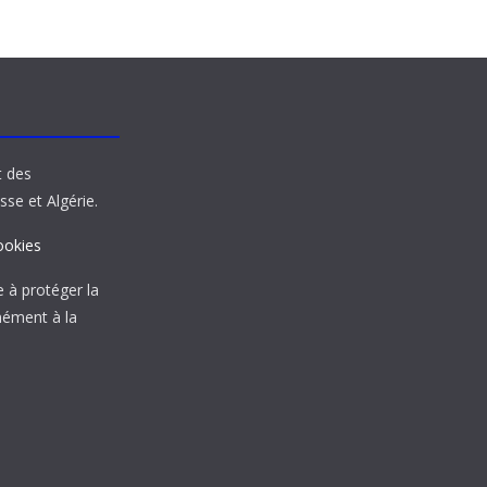
t des
sse et Algérie.
ookies
à protéger la
mément à la