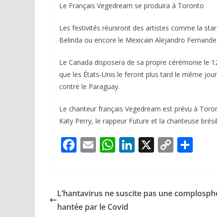
Le Français Vegedream se produira à Toronto
Les festivités réuniront des artistes comme la sta
Belinda ou encore le Mexicain Alejandro Fernande
Le Canada disposera de sa propre cérémonie le 12 
que les États-Unis le feront plus tard le même jo
contre le Paraguay.
Le chanteur français Vegedream est prévu à Toron
Katy Perry, le rappeur Future et la chanteuse brési
F
E
W
Li
X
C
P
ac
m
h
n
o
ar
e
ai
at
k
p
ta
b
l
s
e
y
g
L’hantavirus ne suscite pas une complosph
o
A
dI
Li
er
hantée par le Covid