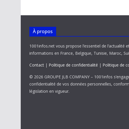
o
p
n
n
k
p
k
À propos
1001infos.net vous propose l’essentiel de l’actualité e
informations en France, Belgique, Tunisie, Maroc, Sui
Contact
|
Politique de confidentialité
|
Politique de c
© 2026 GROUPE JLB COMPANY – 1001infos s’engage 
confidentialité de vos données personnelles, confor
législation en vigueur.