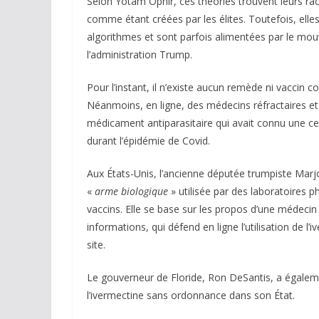
Selon Yotam Ophir, ces théories trouvent leurs ra
comme étant créées par les élites. Toutefois, ell
algorithmes et sont parfois alimentées par le mo
l’administration Trump.
Pour l’instant, il n’existe aucun remède ni vaccin 
Néanmoins, en ligne, des médecins réfractaires et c
médicament antiparasitaire qui avait connu une ce
durant l’épidémie de Covid.
Aux États-Unis, l’ancienne députée trumpiste Marjo
«
arme biologique
» utilisée par des laboratoires
vaccins. Elle se base sur les propos d’une médec
informations, qui défend en ligne l’utilisation de l’
site.
Le gouverneur de Floride, Ron DeSantis, a égalemen
l’ivermectine sans ordonnance dans son État.