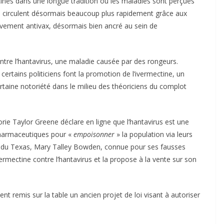
cines dans une longue tradition où les maladies sont perçues
es circulent désormais beaucoup plus rapidement grâce aux
uvement antivax, désormais bien ancré au sein de
contre l’hantavirus, une maladie causée par des rongeurs.
ertains politiciens font la promotion de l’ivermectine, un
rtaine notoriété dans le milieu des théoriciens du complot
rie Taylor Greene déclare en ligne que l’hantavirus est une
 pharmaceutiques pour «
empoisonner
» la population via leurs
in du Texas, Mary Talley Bowden, connue pour ses fausses
ivermectine contre l’hantavirus et la propose à la vente sur son
t remis sur la table un ancien projet de loi visant à autoriser