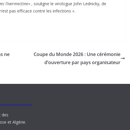
ec l’ivermectine
« , souligne le virologue John Lednicky, de
’est pas efficace contre les infections ».
ns ne
Coupe du Monde 2026 : Une cérémonie
d’ouverture par pays organisateur
t des
sse et Algérie.