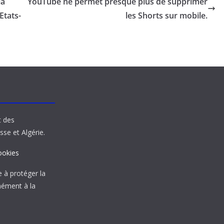
la
YouTube ne permet presque plus de supprimer
Etats-
les Shorts sur mobile.
t des
sse et Algérie.
ookies
à protéger la
mément à la