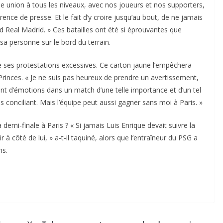
ble union à tous les niveaux, avec nos joueurs et nos supporters,
rence de presse. Et le fait d’y croire jusqu’au bout, de ne jamais
d Real Madrid. » Ces batailles ont été si éprouvantes que
sa personne sur le bord du terrain.
 de ses protestations excessives. Ce carton jaune l’empêchera
 Princes. « Je ne suis pas heureux de prendre un avertissement,
tant d’émotions dans un match d’une telle importance et d’un tel
lus conciliant. Mais l’équipe peut aussi gagner sans moi à Paris. »
emi-finale à Paris ? « Si jamais Luis Enrique devait suivre la
r à côté de lui, » a-t-il taquiné, alors que l’entraîneur du PSG a
ns.