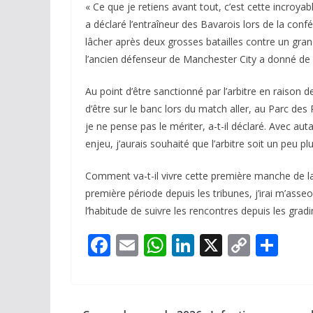
« Ce que je retiens avant tout, c’est cette incroya
a déclaré l’entraîneur des Bavarois lors de la confé
lâcher après deux grosses batailles contre un gran
l’ancien défenseur de Manchester City a donné de 
Au point d’être sanctionné par l’arbitre en raison
d’être sur le banc lors du match aller, au Parc des
je ne pense pas le mériter, a-t-il déclaré. Avec au
enjeu, j’aurais souhaité que l’arbitre soit un peu p
Comment va-t-il vivre cette première manche de la d
première période depuis les tribunes, j’irai m’asseoi
l’habitude de suivre les rencontres depuis les gradi
F
E
W
Li
X
C
P
ac
m
h
n
o
ar
e
ai
at
k
p
ta
b
l
s
e
y
g