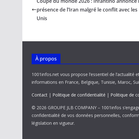
Coupe du monde 2026 : Infantino annonce 
o
A
dI
Li
er
présence de l’Iran malgré le conflit avec les 
o
p
n
n
Unis
k
p
k
À propos
1001infos.net vous propose l’essentiel de l’actualité e
informations en France, Belgique, Tunisie, Maroc, Sui
Contact
|
Politique de confidentialité
|
Politique de c
© 2026 GROUPE JLB COMPANY – 1001infos s’engage 
confidentialité de vos données personnelles, confor
législation en vigueur.