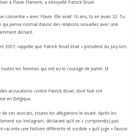
en à Flavie Flament, a interpellé Patrick Bruel.
e consentie » avec Flavie. Elle avait 16 ans, tu en avais 32. Tu
 qui pense normal d’avoir des relations sexuelles avec une
tamment déclaré.
 2007, rappelle que Patrick Bruel était « président du jury lors
is toutes les femmes qui ont eu le courage de parler. Et
es accusations contre Patrick Bruel, dont huit ont
une en Belgique.
 de ses avocats, toutes les allégations le visant. Après les
ellement sur Instagram, déclarant qu’il ne « comprend(s) pas
raconte une histoire différente et sordide » qu’il juge « fausse