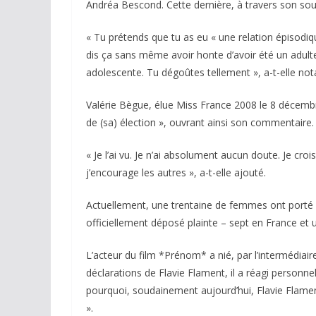
Andréa Bescond. Cette dernière, à travers son souti
« Tu prétends que tu as eu « une relation épisodiqu
dis ça sans même avoir honte d’avoir été un adulte
adolescente. Tu dégoûtes tellement », a-t-elle no
Valérie Bègue, élue Miss France 2008 le 8 décembre
de (sa) élection », ouvrant ainsi son commentaire.
« Je l’ai vu. Je n’ai absolument aucun doute. Je cro
j’encourage les autres », a-t-elle ajouté.
Actuellement, une trentaine de femmes ont porté d
officiellement déposé plainte – sept en France et 
L’acteur du film *Prénom* a nié, par l’intermédiaire
déclarations de Flavie Flament, il a réagi personn
pourquoi, soudainement aujourd’hui, Flavie Flament 
».