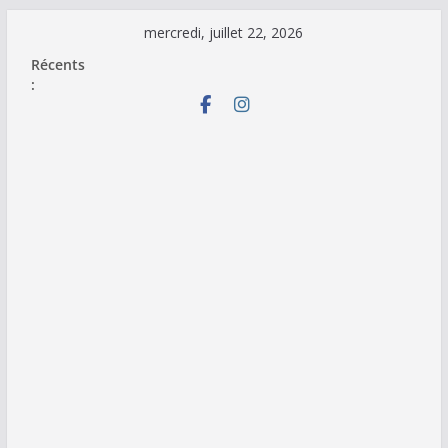
Passer
mercredi, juillet 22, 2026
au
Récents
contenu
: