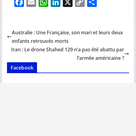
F
E
W
Li
X
C
P
ac
m
h
n
o
ar
e
ai
at
k
p
ta
b
l
s
e
y
g
Australie : Une Française, son mari et leurs deux
o
A
dI
Li
er
enfants retrouvés morts
o
p
n
n
Iran : Le drone Shahed 129 n’a pas été abattu par
k
p
k
l’armée américaine ?
Facebook