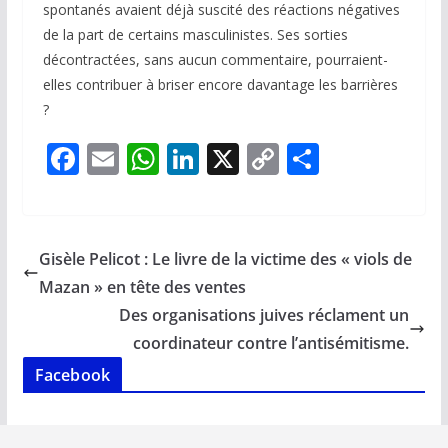
spontanés avaient déjà suscité des réactions négatives
de la part de certains masculinistes. Ses sorties
décontractées, sans aucun commentaire, pourraient-
elles contribuer à briser encore davantage les barrières
?
F
E
W
Li
X
C
P
ac
m
h
n
o
ar
e
ai
at
k
p
ta
b
l
s
e
y
g
Gisèle Pelicot : Le livre de la victime des « viols de
o
A
dI
Li
er
Mazan » en tête des ventes
o
p
n
n
Des organisations juives réclament un
k
p
k
coordinateur contre l’antisémitisme.
Facebook