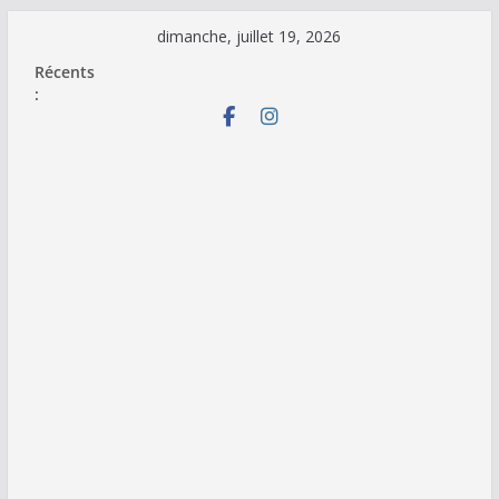
Passer
dimanche, juillet 19, 2026
au
Récents
contenu
: