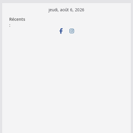
Passer
jeudi, août 6, 2026
au
Récents
contenu
: