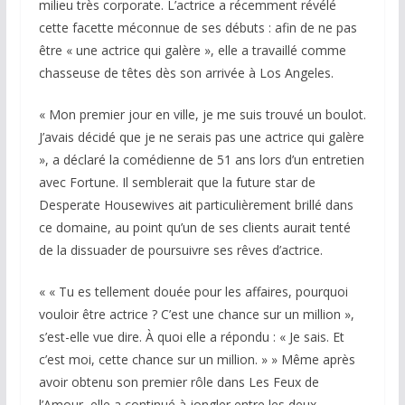
milieu très corporate. L’actrice a récemment révélé
cette facette méconnue de ses débuts : afin de ne pas
être « une actrice qui galère », elle a travaillé comme
chasseuse de têtes dès son arrivée à Los Angeles.
« Mon premier jour en ville, je me suis trouvé un boulot.
J’avais décidé que je ne serais pas une actrice qui galère
», a déclaré la comédienne de 51 ans lors d’un entretien
avec Fortune. Il semblerait que la future star de
Desperate Housewives ait particulièrement brillé dans
ce domaine, au point qu’un de ses clients aurait tenté
de la dissuader de poursuivre ses rêves d’actrice.
« « Tu es tellement douée pour les affaires, pourquoi
vouloir être actrice ? C’est une chance sur un million »,
s’est-elle vue dire. À quoi elle a répondu : « Je sais. Et
c’est moi, cette chance sur un million. » » Même après
avoir obtenu son premier rôle dans Les Feux de
l’Amour, elle a continué à jongler entre les deux