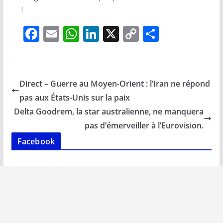
!
F
E
W
Li
X
C
P
ac
m
h
n
o
ar
e
ai
at
k
p
ta
b
l
s
e
y
g
Direct – Guerre au Moyen-Orient : l’Iran ne répond
o
A
dI
Li
er
pas aux États-Unis sur la paix
o
p
n
n
Delta Goodrem, la star australienne, ne manquera
k
p
k
pas d’émerveiller à l’Eurovision.
Facebook