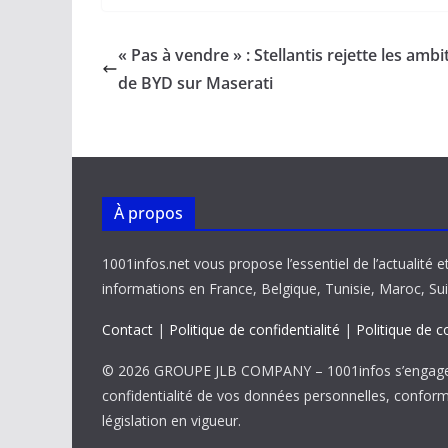
e
ai
at
k
p
ta
b
l
s
e
y
g
« Pas à vendre » : Stellantis rejette les ambi
o
A
dI
Li
er
de BYD sur Maserati
o
p
n
n
k
p
k
À propos
1001infos.net vous propose l’essentiel de l’actualité e
informations en France, Belgique, Tunisie, Maroc, Sui
Contact
|
Politique de confidentialité
|
Politique de c
© 2026 GROUPE JLB COMPANY – 1001infos s’engage 
confidentialité de vos données personnelles, confor
législation en vigueur.