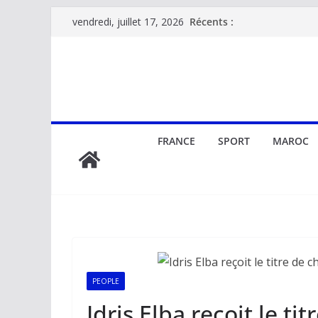
Passer
Récents :
vendredi, juillet 17, 2026
au
contenu
FRANCE
SPORT
MAROC
PEOPLE
Idris Elba reçoit le ti