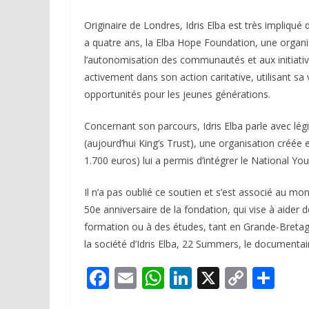
Originaire de Londres, Idris Elba est très impliqué d
a quatre ans, la Elba Hope Foundation, une organis
l’autonomisation des communautés et aux initiati
activement dans son action caritative, utilisant sa 
opportunités pour les jeunes générations.
Concernant son parcours, Idris Elba parle avec légit
(aujourd’hui King’s Trust), une organisation créée e
1.700 euros) lui a permis d’intégrer le National Yo
Il n’a pas oublié ce soutien et s’est associé au 
50e anniversaire de la fondation, qui vise à aider d
formation ou à des études, tant en Grande-Bretagne
la société d’Idris Elba, 22 Summers, le documentair
F
E
W
Li
X
C
P
ac
m
h
n
o
ar