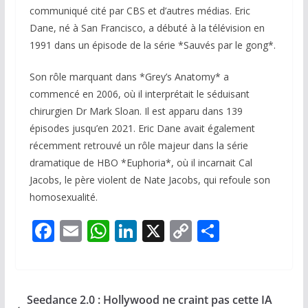
communiqué cité par CBS et d’autres médias. Eric
Dane, né à San Francisco, a débuté à la télévision en
1991 dans un épisode de la série *Sauvés par le gong*.
Son rôle marquant dans *Grey’s Anatomy* a
commencé en 2006, où il interprétait le séduisant
chirurgien Dr Mark Sloan. Il est apparu dans 139
épisodes jusqu’en 2021. Eric Dane avait également
récemment retrouvé un rôle majeur dans la série
dramatique de HBO *Euphoria*, où il incarnait Cal
Jacobs, le père violent de Nate Jacobs, qui refoule son
homosexualité.
F
E
W
Li
X
C
P
ac
m
h
n
o
ar
e
ai
at
k
p
ta
b
l
s
e
y
g
Seedance 2.0 : Hollywood ne craint pas cette IA