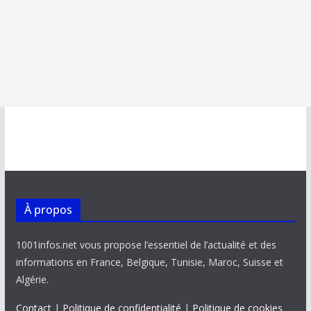
À propos
1001infos.net vous propose l’essentiel de l’actualité et des
informations en France, Belgique, Tunisie, Maroc, Suisse et
Algérie.
Contact
|
Politique de confidentialité
|
Politique de cookies