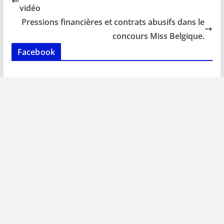
o
A
dI
Li
er
vidéo
o
p
n
n
Pressions financières et contrats abusifs dans le
k
p
k
concours Miss Belgique.
Facebook