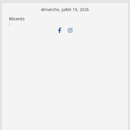
Passer
dimanche, juillet 19, 2026
au
Récents
contenu
: