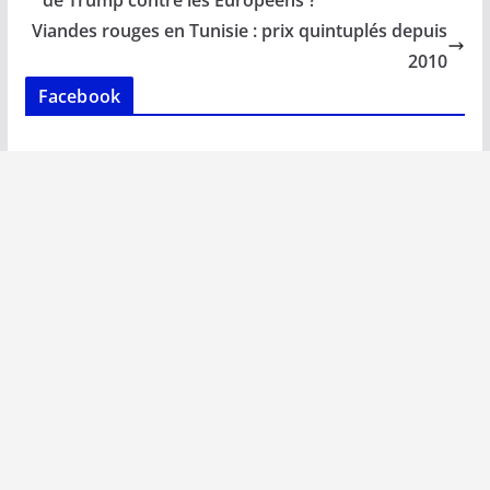
de Trump contre les Européens ?
o
p
n
n
Viandes rouges en Tunisie : prix quintuplés depuis
k
p
k
2010
Facebook