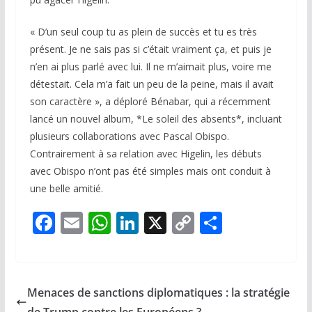
« D’un seul coup tu as plein de succès et tu es très
présent. Je ne sais pas si c’était vraiment ça, et puis je
n’en ai plus parlé avec lui. Il ne m’aimait plus, voire me
détestait. Cela m’a fait un peu de la peine, mais il avait
son caractère », a déploré Bénabar, qui a récemment
lancé un nouvel album, *Le soleil des absents*, incluant
plusieurs collaborations avec Pascal Obispo.
Contrairement à sa relation avec Higelin, les débuts
avec Obispo n’ont pas été simples mais ont conduit à
une belle amitié.
F
E
W
Li
X
C
P
ac
m
h
n
o
ar
e
ai
at
k
p
ta
b
l
s
e
y
g
Menaces de sanctions diplomatiques : la stratégie
o
A
dI
Li
er