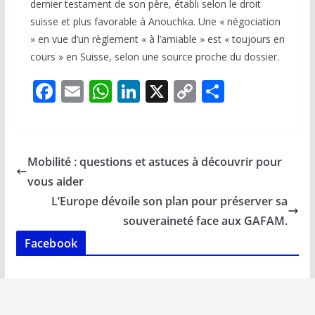
dernier testament de son père, établi selon le droit
suisse et plus favorable à Anouchka. Une « négociation
» en vue d’un règlement « à l’amiable » est « toujours en
cours » en Suisse, selon une source proche du dossier.
F
E
W
Li
X
C
P
ac
m
h
n
o
ar
e
ai
at
k
p
ta
b
l
s
e
y
g
Mobilité : questions et astuces à découvrir pour
o
A
dI
Li
er
vous aider
o
p
n
n
L’Europe dévoile son plan pour préserver sa
k
p
k
souveraineté face aux GAFAM.
Facebook