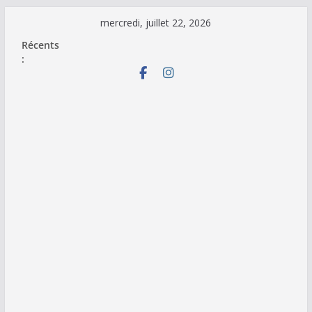
Passer
mercredi, juillet 22, 2026
au
Récents
contenu
: