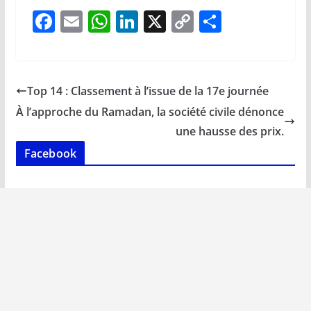
F
E
W
Li
X
C
P
ac
m
h
n
o
ar
e
ai
at
k
p
ta
b
l
s
e
y
g
Top 14 : Classement à l’issue de la 17e journée
o
A
dI
Li
er
À l’approche du Ramadan, la société civile dénonce
o
p
n
n
une hausse des prix.
k
p
k
Facebook