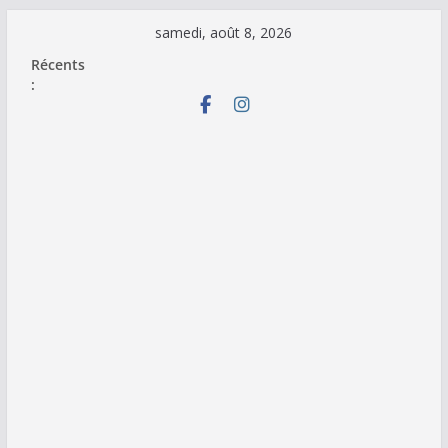
Passer
samedi, août 8, 2026
au
Récents
contenu
: