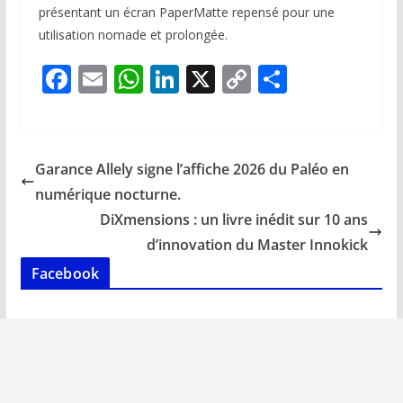
présentant un écran PaperMatte repensé pour une
utilisation nomade et prolongée.
F
E
W
Li
X
C
P
ac
m
h
n
o
ar
e
ai
at
k
p
ta
b
l
s
e
y
g
Garance Allely signe l’affiche 2026 du Paléo en
o
A
dI
Li
er
numérique nocturne.
o
p
n
n
DiXmensions : un livre inédit sur 10 ans
k
p
k
d’innovation du Master Innokick
Facebook