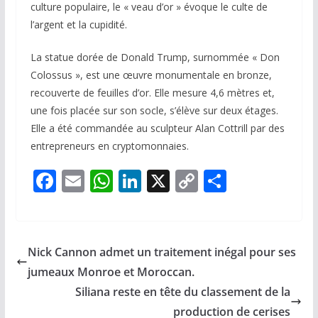
culture populaire, le « veau d’or » évoque le culte de
l’argent et la cupidité.
La statue dorée de Donald Trump, surnommée « Don
Colossus », est une œuvre monumentale en bronze,
recouverte de feuilles d’or. Elle mesure 4,6 mètres et,
une fois placée sur son socle, s’élève sur deux étages.
Elle a été commandée au sculpteur Alan Cottrill par des
entrepreneurs en cryptomonnaies.
F
E
W
Li
X
C
P
ac
m
h
n
o
ar
e
ai
at
k
p
ta
b
l
s
e
y
g
Nick Cannon admet un traitement inégal pour ses
o
A
dI
Li
er
jumeaux Monroe et Moroccan.
o
p
n
n
Siliana reste en tête du classement de la
k
p
k
production de cerises