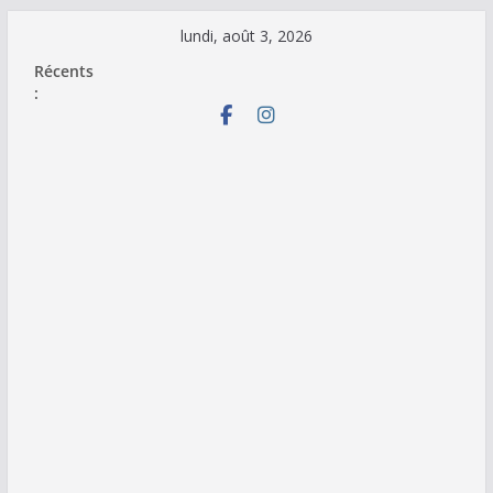
Passer
lundi, août 3, 2026
au
Récents
contenu
: