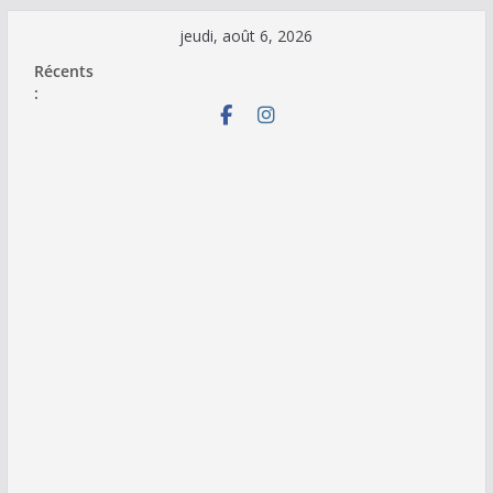
Passer
jeudi, août 6, 2026
au
Récents
contenu
: