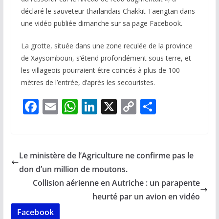
déclaré le sauveteur thaïlandais Chakkit Taengtan dans
une vidéo publiée dimanche sur sa page Facebook.
La grotte, située dans une zone reculée de la province
de Xaysomboun, s’étend profondément sous terre, et
les villageois pourraient être coincés à plus de 100
mètres de l’entrée, d’après les secouristes.
F
E
W
Li
X
C
P
ac
m
h
n
o
ar
e
ai
at
k
p
ta
b
l
s
e
y
g
Le ministère de l’Agriculture ne confirme pas le
o
A
dI
Li
er
don d’un million de moutons.
o
p
n
n
Collision aérienne en Autriche : un parapente
k
p
k
heurté par un avion en vidéo
Facebook