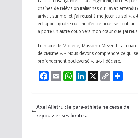
La tête ensanglantée, Luca Signorelli, l’un des pas
chaînes de télévision italiennes qu’il avait entend
arrivait sur moi et j’ai réussi à me jeter au sol », a-t
échappé ; quatre ou cinq d’entre nous se sont lancé
a porté un autre coup vers mon cœur que j’ai réussi
Le maire de Modène, Massimo Mezzetti, a, quant à 
de civisme ». « Nous devons comprendre ce qui se c
profondément bouleversé », a-t-il déclaré.
F
E
W
Li
X
C
P
ac
m
h
n
o
ar
e
ai
at
k
p
ta
b
l
s
e
y
g
Axel Allétru : le para-athlète ne cesse de
o
A
dI
Li
er
repousser ses limites.
o
p
n
n
k
p
k