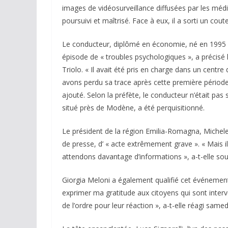
images de vidéosurveillance diffusées par les média
poursuivi et maîtrisé. Face à eux, il a sorti un cout
Le conducteur, diplômé en économie, né en 1995 e
épisode de « troubles psychologiques », a précisé l
Triolo. « Il avait été pris en charge dans un cent
avons perdu sa trace après cette première période 
ajouté. Selon la préfète, le conducteur n’était pas
situé près de Modène, a été perquisitionné.
Le président de la région Emilia-Romagna, Michele
de presse, d’ « acte extrêmement grave ». « Mais i
attendons davantage d’informations », a-t-elle sou
Giorgia Meloni a également qualifié cet événement
exprimer ma gratitude aux citoyens qui sont interv
de l’ordre pour leur réaction », a-t-elle réagi samed