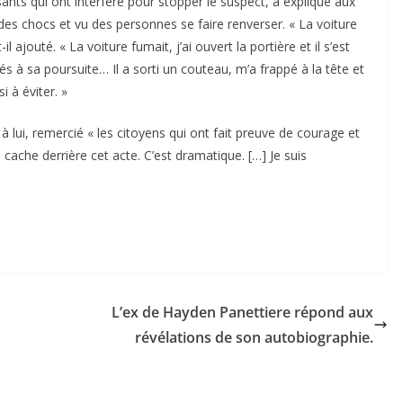
sants qui ont interféré pour stopper le suspect, a expliqué aux
u des chocs et vu des personnes se faire renverser. « La voiture
-il ajouté. « La voiture fumait, j’ai ouvert la portière et il s’est
s à sa poursuite… Il a sorti un couteau, m’a frappé à la tête et
 à éviter. »
lui, remercié « les citoyens qui ont fait preuve de courage et
ache derrière cet acte. C’est dramatique. […] Je suis
L’ex de Hayden Panettiere répond aux
révélations de son autobiographie.