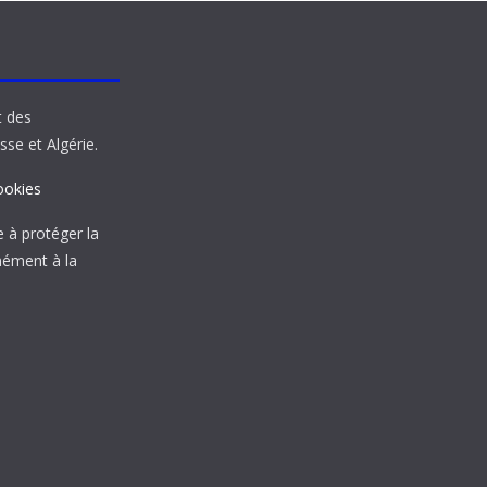
t des
sse et Algérie.
ookies
à protéger la
mément à la