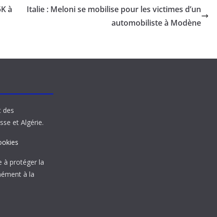
5K à
Italie : Meloni se mobilise pour les victimes d’un
automobiliste à Modène
t des
sse et Algérie.
ookies
à protéger la
mément à la