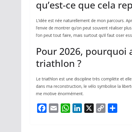
qu’est-ce que cela re
L’idée est née naturellement de mon parcours. Après
l’envie de montrer qu’on peut souvent réaliser plus
l’on peut tout faire, mais surtout qu’il faut oser es
Pour 2026, pourquoi av
triathlon ?
Le triathlon est une discipline très complète et el
dans ma reconstruction, le vélo symbolise la libert
me motive énormément.
F
E
W
Li
X
C
P
ac
m
h
n
o
ar
e
ai
at
k
p
ta