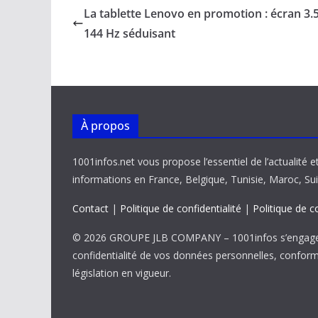
b
l
s
e
y
g
La tablette Lenovo en promotion : écran 3.
o
A
dI
Li
er
144 Hz séduisant
o
p
n
n
k
p
k
À propos
1001infos.net vous propose l’essentiel de l’actualité e
informations en France, Belgique, Tunisie, Maroc, Sui
Contact
|
Politique de confidentialité
|
Politique de c
© 2026 GROUPE JLB COMPANY – 1001infos s’engage 
confidentialité de vos données personnelles, confor
législation en vigueur.