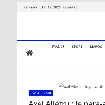
Passer
Récents :
vendredi, juillet 17, 2026
au
contenu
FRANCE
SPORT
MAROC
FRANCE
SPORT
Axel Allétru : le para