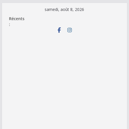
Passer
samedi, août 8, 2026
au
Récents
contenu
: