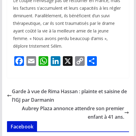
Le couple n’envisage pas de retourner en France, mais
les factures s’accumulent et leurs capacités à les régler
diminuent. Parallèlement, ils bénéficient d’un suivi
thérapeutique, car ils sont traumatisés par le drame
ayant coûté la vie à la meilleure amie de la jeune
femme. « Nous avons perdu beaucoup d’amis »,
déplore tristement Sélim.
F
E
W
Li
X
C
P
ac
m
h
n
o
ar
e
ai
at
k
p
ta
b
l
s
e
y
g
Garde à vue de Rima Hassan : plainte et saisine de
o
A
dI
Li
er
l’IGJ par Darmanin
o
p
n
n
Aubrey Plaza annonce attendre son premier
k
p
k
enfant à 41 ans.
Facebook