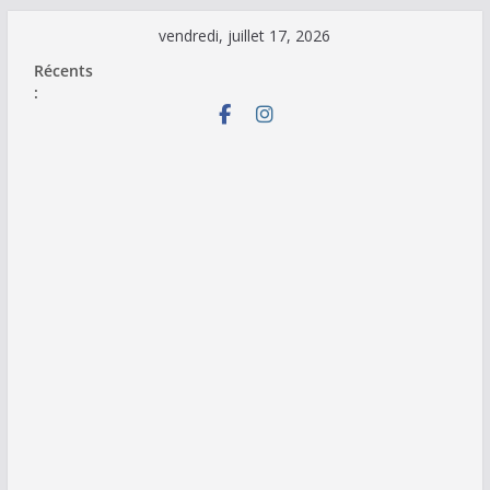
Passer
vendredi, juillet 17, 2026
au
Récents
contenu
: