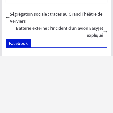
e
ai
at
k
p
ta
b
l
s
e
y
g
Ségrégation sociale : traces au Grand Théâtre de
o
A
dI
Li
er
Verviers
o
p
n
n
Batterie externe : l’incident d’un avion EasyJet
k
p
k
expliqué
Facebook