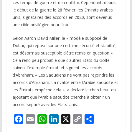
ces temps de guerre et de conflit ». Cependant, depuis
le début de la guerre le 28 février, les Émirats arabes
unis, signataires des accords en 2020, sont devenus
une cible privilégiée pour l’Iran.
Selon Aaron David Miller, le « modèle supposé de
Dubaï, qui repose sur une certaine sécurité et stabilité,
est désormais susceptible d’être remis en question ».
Cela rend peu probable que d’autres États du Golfe
suivent l’exemple émirati et signent les accords
d’Abraham. « Les Saoudiens ne vont pas rejoindre les
accords d’Abraham. La rivalité entre l’Arabie saoudite et
les Émirats empêche cela », a déclaré le chercheur, en
ajoutant que l’Arabie saoudite cherche à obtenir un
accord séparé avec les États-Unis.
F
E
W
Li
X
C
P
ac
m
h
n
o
ar