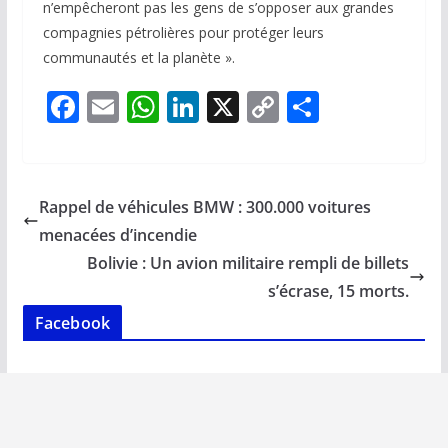
n’empêcheront pas les gens de s’opposer aux grandes
compagnies pétrolières pour protéger leurs
communautés et la planète ».
F
E
W
Li
X
C
P
ac
m
h
n
o
ar
e
ai
at
k
p
ta
b
l
s
e
y
g
Rappel de véhicules BMW : 300.000 voitures
o
A
dI
Li
er
menacées d’incendie
o
p
n
n
Bolivie : Un avion militaire rempli de billets
k
p
k
s’écrase, 15 morts.
Facebook