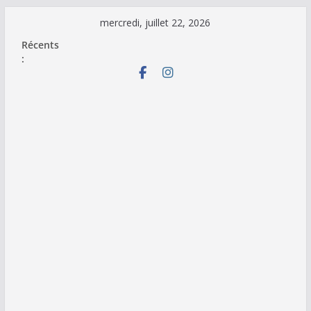
Passer
mercredi, juillet 22, 2026
au
Récents
contenu
: