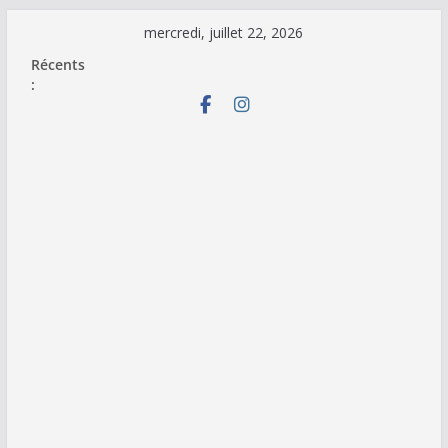
Passer
mercredi, juillet 22, 2026
au
Récents
contenu
: