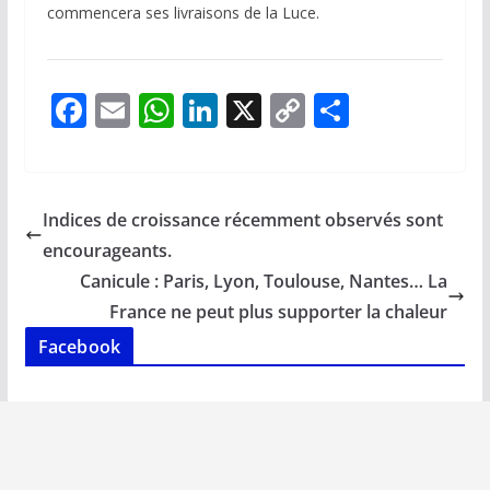
commencera ses livraisons de la Luce.
F
E
W
Li
X
C
P
ac
m
h
n
o
ar
e
ai
at
k
p
ta
b
l
s
e
y
g
Indices de croissance récemment observés sont
o
A
dI
Li
er
encourageants.
o
p
n
n
Canicule : Paris, Lyon, Toulouse, Nantes… La
k
p
k
France ne peut plus supporter la chaleur
Facebook