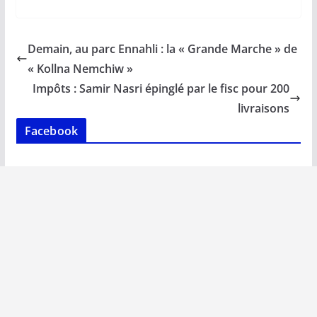
ac
m
h
n
o
ar
e
ai
at
k
p
ta
b
l
s
e
y
g
Demain, au parc Ennahli : la « Grande Marche » de
o
A
dI
Li
er
« Kollna Nemchiw »
o
p
n
n
Impôts : Samir Nasri épinglé par le fisc pour 200
k
p
k
livraisons
Facebook