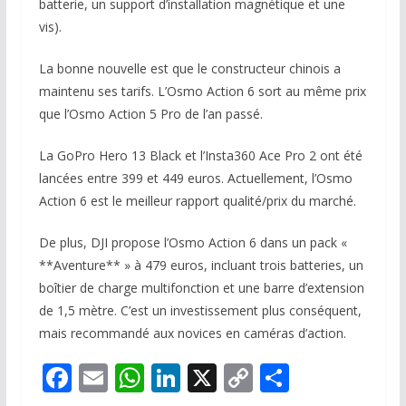
batterie, un support d’installation magnétique et une
vis).
La bonne nouvelle est que le constructeur chinois a
maintenu ses tarifs. L’Osmo Action 6 sort au même prix
que l’Osmo Action 5 Pro de l’an passé.
La GoPro Hero 13 Black et l’Insta360 Ace Pro 2 ont été
lancées entre 399 et 449 euros. Actuellement, l’Osmo
Action 6 est le meilleur rapport qualité/prix du marché.
De plus, DJI propose l’Osmo Action 6 dans un pack «
**Aventure** » à 479 euros, incluant trois batteries, un
boîtier de charge multifonction et une barre d’extension
de 1,5 mètre. C’est un investissement plus conséquent,
mais recommandé aux novices en caméras d’action.
F
E
W
Li
X
C
P