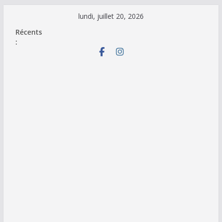
Passer
lundi, juillet 20, 2026
au
Récents
contenu
: