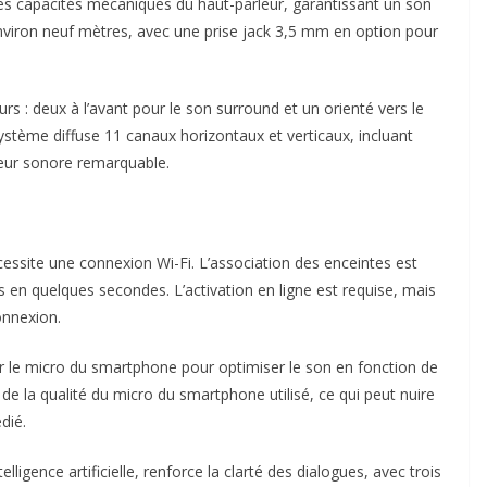
les capacités mécaniques du haut-parleur, garantissant un son
’environ neuf mètres, avec une prise jack 3,5 mm en option pour
urs : deux à l’avant pour le son surround et un orienté vers le
système diffuse 11 canaux horizontaux et verticaux, incluant
eur sonore remarquable.
nécessite une connexion Wi-Fi. L’association des enceintes est
tes en quelques secondes. L’activation en ligne est requise, mais
onnexion.
r le micro du smartphone pour optimiser le son en fonction de
d de la qualité du micro du smartphone utilisé, ce qui peut nuire
dié.
elligence artificielle, renforce la clarté des dialogues, avec trois