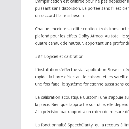
L’amplification est calibrée pour ne pas dépasser 
puissant sans distorsion. La portée sans fil est d
un raccord filaire si besoin.
Chaque enceinte satellite contient trois transducte
plafond pour les effets Dolby Atmos. Au total, le 
quatre canaux de hauteur, apportant une profond
### Logiciel et calibration
L’installation s’effectue via l’application Bose et 
rapide, la barre détectant le caisson et les satelli
une fois faite, le système fonctionne aussi sans c
La calibration acoustique CustomTune s’appuie su
la pièce. Bien que l’approche soit utile, elle dépen
à la précision par rapport à un micro de mesure dé
La fonctionnalité SpeechClarity, qui a recours à l’int