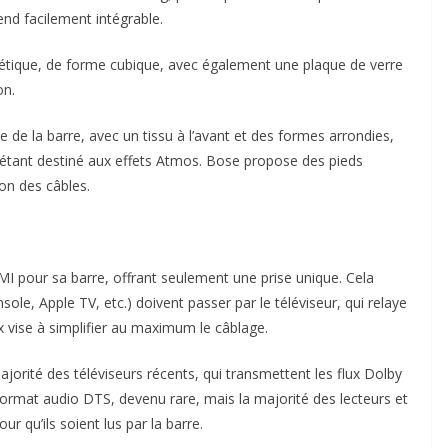
end facilement intégrable.
étique, de forme cubique, avec également une plaque de verre
on.
e de la barre, avec un tissu à l’avant et des formes arrondies,
l étant destiné aux effets Atmos. Bose propose des pieds
on des câbles.
I pour sa barre, offrant seulement une prise unique. Cela
nsole, Apple TV, etc.) doivent passer par le téléviseur, qui relaye
ix vise à simplifier au maximum le câblage.
orité des téléviseurs récents, qui transmettent les flux Dolby
ormat audio DTS, devenu rare, mais la majorité des lecteurs et
ur qu’ils soient lus par la barre.