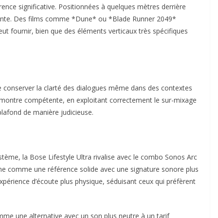
rence significative. Positionnées à quelques mètres derrière
érente. Des films comme *Dune* ou *Blade Runner 2049*
peut fournir, bien que des éléments verticaux très spécifiques
e conserver la clarté des dialogues même dans des contextes
e montre compétente, en exploitant correctement le sur-mixage
 plafond de manière judicieuse.
stème, la Bose Lifestyle Ultra rivalise avec le combo Sonos Arc
nne comme une référence solide avec une signature sonore plus
expérience d’écoute plus physique, séduisant ceux qui préfèrent
 une alternative avec un son plus neutre à un tarif