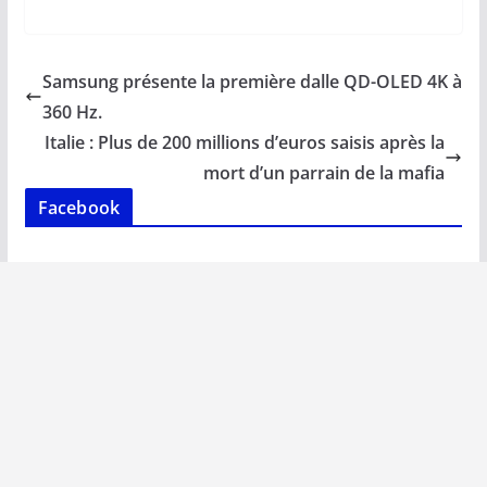
ac
m
h
n
o
ar
e
ai
at
k
p
ta
b
l
s
e
y
g
Samsung présente la première dalle QD-OLED 4K à
o
A
dI
Li
er
360 Hz.
o
p
n
n
Italie : Plus de 200 millions d’euros saisis après la
k
p
k
mort d’un parrain de la mafia
Facebook