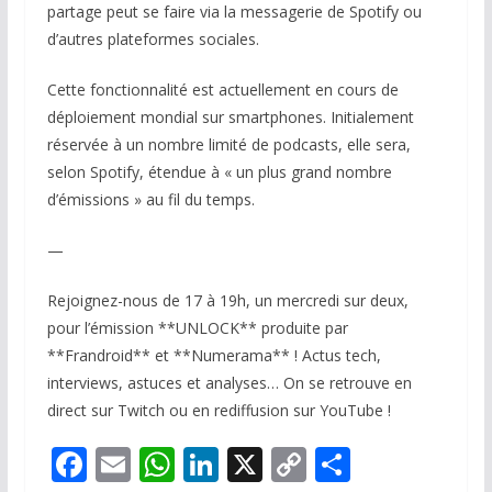
partage peut se faire via la messagerie de Spotify ou
d’autres plateformes sociales.
Cette fonctionnalité est actuellement en cours de
déploiement mondial sur smartphones. Initialement
réservée à un nombre limité de podcasts, elle sera,
selon Spotify, étendue à « un plus grand nombre
d’émissions » au fil du temps.
—
Rejoignez-nous de 17 à 19h, un mercredi sur deux,
pour l’émission **UNLOCK** produite par
**Frandroid** et **Numerama** ! Actus tech,
interviews, astuces et analyses… On se retrouve en
direct sur Twitch ou en rediffusion sur YouTube !
F
E
W
Li
X
C
P