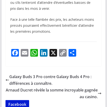
ou s’ils tenteront d’attendre d’éventuelles baisses de
prix dans les mois à venir.
Face à une telle flambée des prix, les acheteurs moins
pressés pourraient effectivement bénéficier d’attendre
les premières promotions.
F
E
W
Li
X
C
P
ac
m
h
n
o
ar
e
ai
at
k
p
ta
b
l
s
e
y
g
Galaxy Buds 3 Pro contre Galaxy Buds 4 Pro :
o
A
dI
Li
er
différences à connaître.
o
p
n
n
Arnaud Ducret révèle la somme incroyable gagnée
k
p
k
au casino.
Facebook