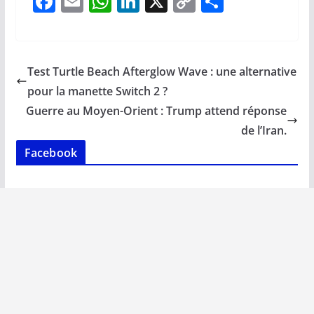
F
E
W
Li
X
C
P
ac
m
h
n
o
ar
e
ai
at
k
p
ta
b
l
s
e
y
g
Test Turtle Beach Afterglow Wave : une alternative
o
A
dI
Li
er
pour la manette Switch 2 ?
o
p
n
n
Guerre au Moyen-Orient : Trump attend réponse
k
p
k
de l’Iran.
Facebook