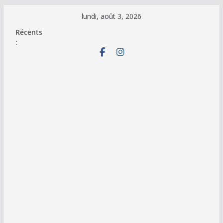
Passer
lundi, août 3, 2026
au
Récents
contenu
: