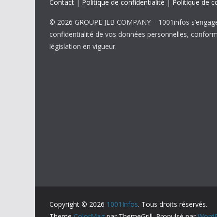
Contact
|
Politique de confidentialité
|
Politique de c
© 2026 GROUPE JLB COMPANY – 1001infos s’engage 
confidentialité de vos données personnelles, confor
législation en vigueur.
Copyright © 2026
1001Infos
. Tous droits réservés.
Theme
ColorMag
par ThemeGrill. Propulsé par
WordP