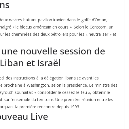
ens
deux navires battant pavillon iranien dans le golfe d’Oman,
 malgré « le blocus américain en cours ». Selon le Centcom, un
ur les cheminées des deux pétroliers pour les « neutraliser » et
 une nouvelle session de
Liban et Israël
i des instructions à la délégation libanaise avant les
ne prochaine à Washington, selon la présidence. Le ministre des
routh souhaitait « consolider le cessez-le-feu », obtenir le
tat sur l’ensemble du territoire. Une première réunion entre les
marquant la première rencontre depuis 1993.
ouveau Live