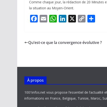
Comme chaque jour, la rédaction de
20 Minutes
e
la situation au Moyen-Orient.
F
E
W
Li
X
C
P
ac
m
h
n
o
ar
e
ai
at
k
p
ta
b
l
s
e
y
g
Qu’est-ce que la convergence évolutive ?
o
A
dI
Li
er
o
p
n
n
k
p
k
À propos
1001infos.net vous propose l’essentiel de l’actualité e
informations en France, Belgique, Tunisie, Maroc, Sui