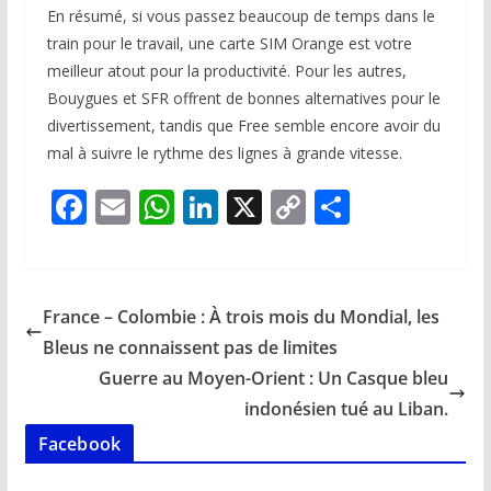
En résumé, si vous passez beaucoup de temps dans le
train pour le travail, une carte SIM Orange est votre
meilleur atout pour la productivité. Pour les autres,
Bouygues et SFR offrent de bonnes alternatives pour le
divertissement, tandis que Free semble encore avoir du
mal à suivre le rythme des lignes à grande vitesse.
F
E
W
Li
X
C
P
ac
m
h
n
o
ar
e
ai
at
k
p
ta
b
l
s
e
y
g
France – Colombie : À trois mois du Mondial, les
o
A
dI
Li
er
Bleus ne connaissent pas de limites
o
p
n
n
Guerre au Moyen-Orient : Un Casque bleu
k
p
k
indonésien tué au Liban.
Facebook