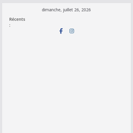
Passer
dimanche, juillet 26, 2026
au
Récents
contenu
: