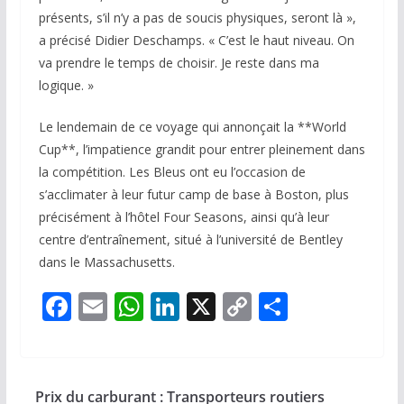
présents, s’il n’y a pas de soucis physiques, seront là »,
a précisé Didier Deschamps. « C’est le haut niveau. On
va prendre le temps de choisir. Je reste dans ma
logique. »
Le lendemain de ce voyage qui annonçait la **World
Cup**, l’impatience grandit pour entrer pleinement dans
la compétition. Les Bleus ont eu l’occasion de
s’acclimater à leur futur camp de base à Boston, plus
précisément à l’hôtel Four Seasons, ainsi qu’à leur
centre d’entraînement, situé à l’université de Bentley
dans le Massachusetts.
F
E
W
Li
X
C
P
ac
m
h
n
o
ar
e
ai
at
k
p
ta
b
l
s
e
y
g
Prix du carburant : Transporteurs routiers