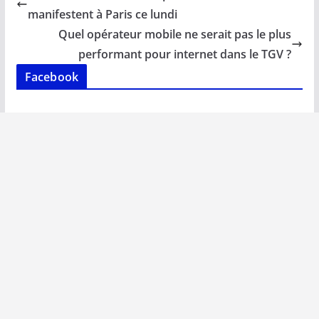
o
A
dI
Li
er
manifestent à Paris ce lundi
o
p
n
n
Quel opérateur mobile ne serait pas le plus
k
p
k
performant pour internet dans le TGV ?
Facebook