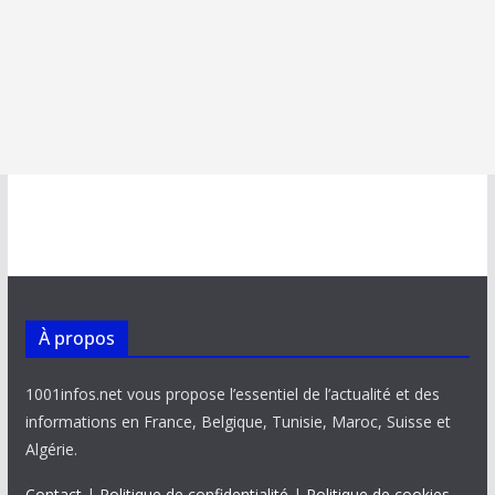
À propos
1001infos.net vous propose l’essentiel de l’actualité et des
informations en France, Belgique, Tunisie, Maroc, Suisse et
Algérie.
Contact
|
Politique de confidentialité
|
Politique de cookies