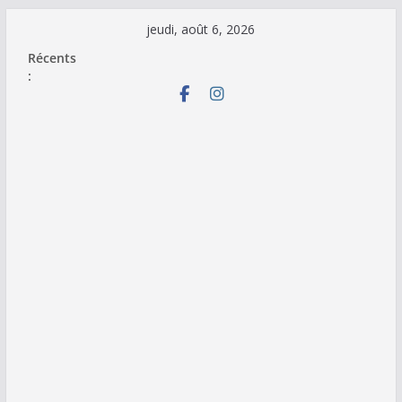
Passer
jeudi, août 6, 2026
au
Récents
contenu
: