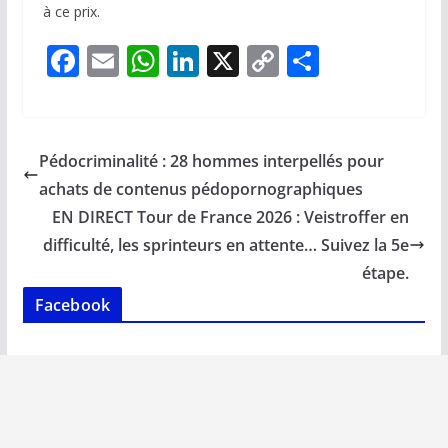
à ce prix.
F
E
W
Li
X
C
P
ac
m
h
n
o
ar
e
ai
at
k
p
ta
b
l
s
e
y
g
Pédocriminalité : 28 hommes interpellés pour
o
A
dI
Li
er
achats de contenus pédopornographiques
o
p
n
n
EN DIRECT Tour de France 2026 : Veistroffer en
k
p
k
difficulté, les sprinteurs en attente… Suivez la 5e
étape.
Facebook