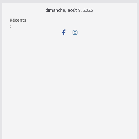
Passer
dimanche, août 9, 2026
au
Récents
contenu
: