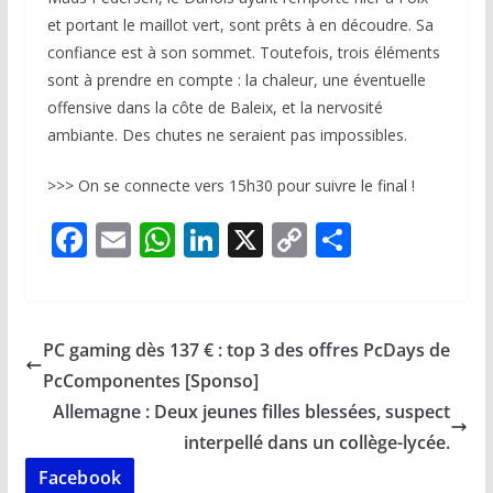
et portant le maillot vert, sont prêts à en découdre. Sa
confiance est à son sommet. Toutefois, trois éléments
sont à prendre en compte : la chaleur, une éventuelle
offensive dans la côte de Baleix, et la nervosité
ambiante. Des chutes ne seraient pas impossibles.
>>> On se connecte vers 15h30 pour suivre le final !
F
E
W
Li
X
C
P
ac
m
h
n
o
ar
e
ai
at
k
p
ta
b
l
s
e
y
g
PC gaming dès 137 € : top 3 des offres PcDays de
o
A
dI
Li
er
PcComponentes [Sponso]
o
p
n
n
Allemagne : Deux jeunes filles blessées, suspect
k
p
k
interpellé dans un collège-lycée.
Facebook