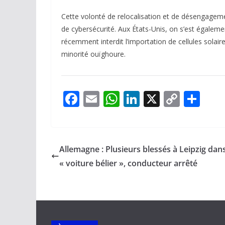
Cette volonté de relocalisation et de désengagemen
de cybersécurité. Aux États-Unis, on s’est égaleme
récemment interdit l’importation de cellules solair
minorité ouïghoure.
F
E
W
Li
X
C
P
ac
m
h
n
o
ar
e
ai
at
k
p
ta
b
l
s
e
y
g
Allemagne : Plusieurs blessés à Leipzig dan
o
A
dI
Li
er
« voiture bélier », conducteur arrêté
o
p
n
n
k
p
k