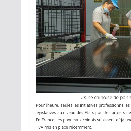
Usine chinoise de pann
Pour l’heure, seules les initiatives professionnel
législatives au niveau des États pour les projets 
En France, les panneaux chinois subissent déjà une
TVA mis en place récemment.