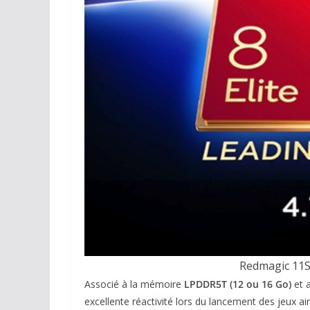
Redmagic 11S 
Associé à la mémoire
LPDDR5T (12 ou 16 Go)
et 
excellente réactivité lors du lancement des jeux ai