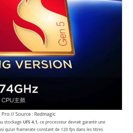
Pro // Source : Redmagic
au stockage
UFS 4.1
, ce processeur devrait garantir une
nsi qu’un framerate constant de 120 fps dans les titres