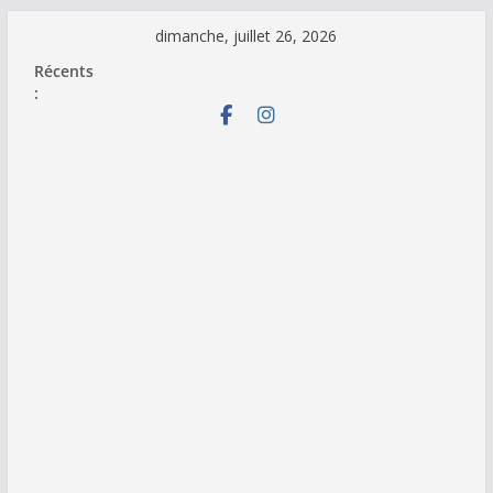
Passer
dimanche, juillet 26, 2026
au
Récents
contenu
: