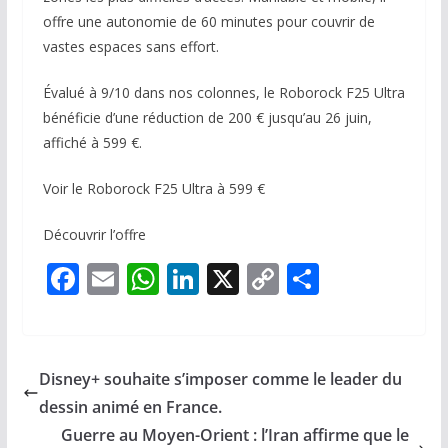
offre une autonomie de 60 minutes pour couvrir de
vastes espaces sans effort.
Évalué à 9/10 dans nos colonnes, le Roborock F25 Ultra
bénéficie d’une réduction de 200 € jusqu’au 26 juin,
affiché à 599 €.
Voir le Roborock F25 Ultra à 599 €
Découvrir l’offre
F
E
W
Li
X
C
P
ac
m
h
n
o
ar
e
ai
at
k
p
ta
b
l
s
e
y
g
Disney+ souhaite s’imposer comme le leader du
o
A
dI
Li
er
dessin animé en France.
o
p
n
n
Guerre au Moyen-Orient : l’Iran affirme que le