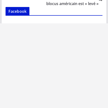
k
p
k
blocus américain est « levé »
Facebook