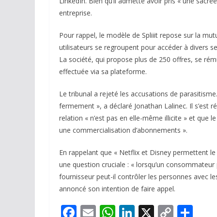
LinkedIn. Bien qu’il admette avoir pris « une sacrée
entreprise.
Pour rappel, le modèle de Spliiit repose sur la mut
utilisateurs se regroupent pour accéder à divers se
La société, qui propose plus de 250 offres, se r
effectuée via sa plateforme.
Le tribunal a rejeté les accusations de parasitism
fermement », a déclaré Jonathan Lalinec. Il s’est ré
relation « n’est pas en elle-même illicite » et que le
une commercialisation d’abonnements ».
En rappelant que « Netflix et Disney permettent le
une question cruciale : « lorsqu’un consommateur 
fournisseur peut-il contrôler les personnes avec lesqu
annoncé son intention de faire appel.
F
E
W
Li
X
C
P