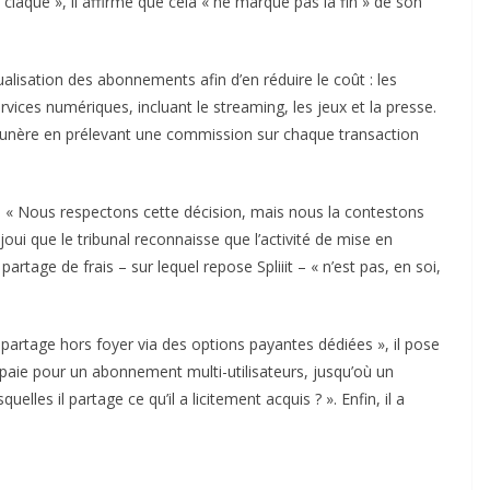
 claque », il affirme que cela « ne marque pas la fin » de son
ualisation des abonnements afin d’en réduire le coût : les
rvices numériques, incluant le streaming, les jeux et la presse.
émunère en prélevant une commission sur chaque transaction
e. « Nous respectons cette décision, mais nous la contestons
joui que le tribunal reconnaisse que l’activité de mise en
 partage de frais – sur lequel repose Spliiit – « n’est pas, en soi,
 partage hors foyer via des options payantes dédiées », il pose
paie pour un abonnement multi-utilisateurs, jusqu’où un
elles il partage ce qu’il a licitement acquis ? ». Enfin, il a