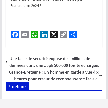
Frandroid en 2024 ?
F
E
W
Li
X
C
P
ac
m
h
n
o
ar
e
ai
at
k
p
ta
b
l
s
e
y
g
Une faille de sécurité expose des millions de
o
A
dI
Li
er
données dans une appli 500.000 fois téléchargée.
o
p
n
n
Grande-Bretagne : Un homme en garde à vue dix
k
p
k
heures pour erreur de reconnaissance faciale.
Facebook