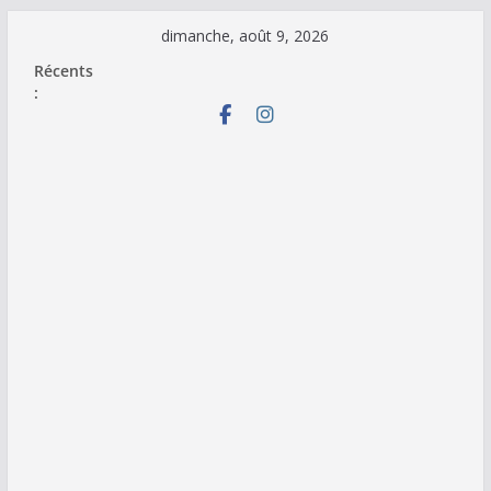
Passer
dimanche, août 9, 2026
au
Récents
contenu
: