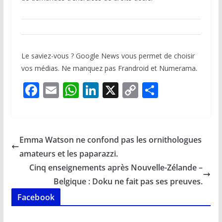
Le saviez-vous ? Google News vous permet de choisir
vos médias. Ne manquez pas Frandroid et Numerama.
F
E
W
Li
X
C
P
ac
m
h
n
o
ar
e
ai
at
k
p
ta
b
l
s
e
y
g
Emma Watson ne confond pas les ornithologues
o
A
dI
Li
er
amateurs et les paparazzi.
o
p
n
n
Cinq enseignements après Nouvelle-Zélande –
k
p
k
Belgique : Doku ne fait pas ses preuves.
Facebook