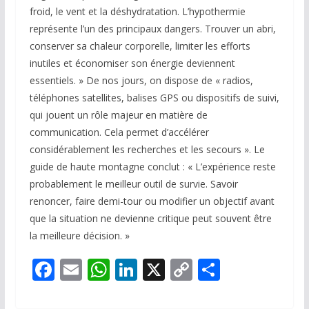
froid, le vent et la déshydratation. L’hypothermie
représente l’un des principaux dangers. Trouver un abri,
conserver sa chaleur corporelle, limiter les efforts
inutiles et économiser son énergie deviennent
essentiels. » De nos jours, on dispose de « radios,
téléphones satellites, balises GPS ou dispositifs de suivi,
qui jouent un rôle majeur en matière de
communication. Cela permet d’accélérer
considérablement les recherches et les secours ». Le
guide de haute montagne conclut : « L’expérience reste
probablement le meilleur outil de survie. Savoir
renoncer, faire demi-tour ou modifier un objectif avant
que la situation ne devienne critique peut souvent être
la meilleure décision. »
F
E
W
Li
X
C
P
ac
m
h
n
o
ar