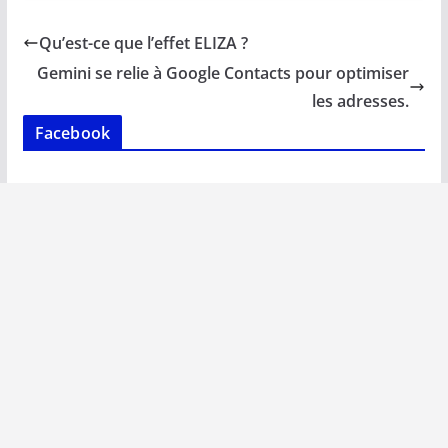
e
ai
at
k
p
ta
b
l
s
e
y
g
Qu’est-ce que l’effet ELIZA ?
o
A
dI
Li
er
Gemini se relie à Google Contacts pour optimiser
o
p
n
n
les adresses.
k
p
k
Facebook