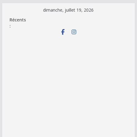
Passer
dimanche, juillet 19, 2026
au
Récents
contenu
: