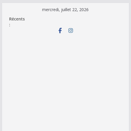
Passer
mercredi, juillet 22, 2026
au
Récents
contenu
: