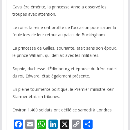
Cavalière émérite, la princesse Anne a observé les
troupes avec attention.
Le roi et la reine ont profité de l’occasion pour saluer la
foule lors de leur retour au palais de Buckingham.
La princesse de Galles, souriante, était sans son époux,
le prince William, qui défilait avec les militaires.
Sophie, duchesse d’Édimbourg et épouse du frère cadet
du roi, Edward, était également présente.
En pleine tourmente politique, le Premier ministre Keir
Starmer était en tribunes.
Environ 1.400 soldats ont défilé ce samedi à Londres.
F
E
W
Li
X
C
P