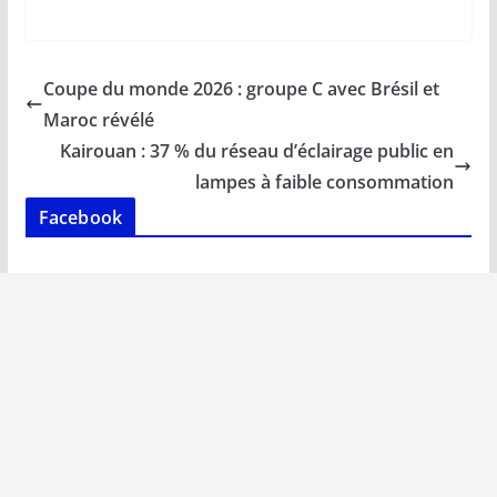
ac
m
h
n
o
ar
e
ai
at
k
p
ta
b
l
s
e
y
g
Coupe du monde 2026 : groupe C avec Brésil et
o
A
dI
Li
er
Maroc révélé
o
p
n
n
Kairouan : 37 % du réseau d’éclairage public en
k
p
k
lampes à faible consommation
Facebook