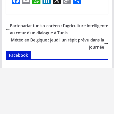
F
E
W
Li
X
C
P
ac
m
h
n
o
ar
e
ai
at
k
p
ta
b
l
s
e
y
g
Partenariat tuniso-coréen : l’agriculture intelligente
o
A
dI
Li
er
au cœur d’un dialogue à Tunis
o
p
n
n
Météo en Belgique : jeudi, un répit prévu dans la
k
p
k
journée
Facebook