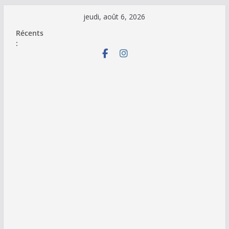
Passer
jeudi, août 6, 2026
au
Récents
contenu
: