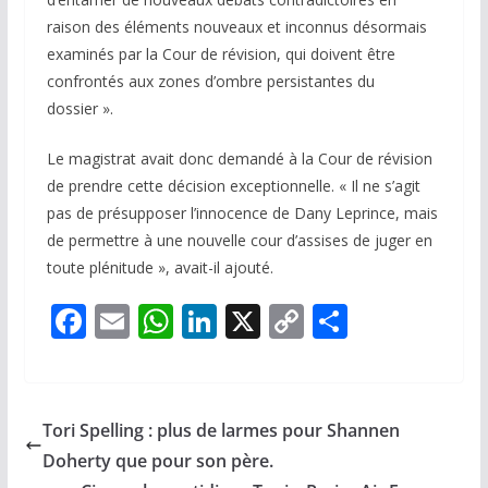
raison des éléments nouveaux et inconnus désormais
examinés par la Cour de révision, qui doivent être
confrontés aux zones d’ombre persistantes du
dossier ».
Le magistrat avait donc demandé à la Cour de révision
de prendre cette décision exceptionnelle. « Il ne s’agit
pas de présupposer l’innocence de Dany Leprince, mais
de permettre à une nouvelle cour d’assises de juger en
toute plénitude », avait-il ajouté.
F
E
W
Li
X
C
P
ac
m
h
n
o
ar
e
ai
at
k
p
ta
b
l
s
e
y
g
Tori Spelling : plus de larmes pour Shannen
o
A
dI
Li
er
Doherty que pour son père.