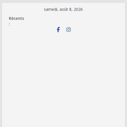
Passer
samedi, août 8, 2026
au
Récents
contenu
: