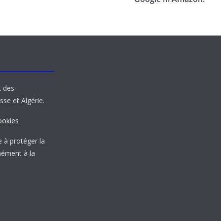
t des
sse et Algérie.
ookies
à protéger la
mément à la