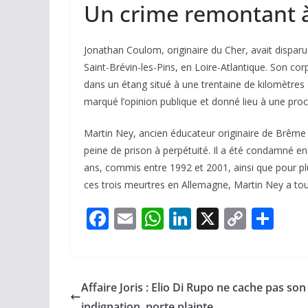
Un crime remontant 
Jonathan Coulom, originaire du Cher, avait disparu 
Saint-Brévin-les-Pins, en Loire-Atlantique. Son corp
dans un étang situé à une trentaine de kilomètres
marqué l’opinion publique et donné lieu à une proc
Martin Ney, ancien éducateur originaire de Brême
peine de prison à perpétuité. Il a été condamné en
ans, commis entre 1992 et 2001, ainsi que pour plu
ces trois meurtres en Allemagne, Martin Ney a tou
F
E
W
Li
X
C
P
ac
m
h
n
o
ar
e
ai
at
k
p
ta
b
l
s
e
y
g
Affaire Joris : Elio Di Rupo ne cache pas son
o
A
dI
Li
er
indignation, porte plainte