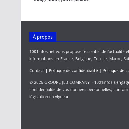
o
p
n
n
k
p
k
À propos
1001infos.net vous propose l’essentiel de l’actualité e
informations en France, Belgique, Tunisie, Maroc, Sui
Contact
|
Politique de confidentialité
|
Politique de c
© 2026 GROUPE JLB COMPANY – 1001infos s’engage 
confidentialité de vos données personnelles, confor
législation en vigueur.