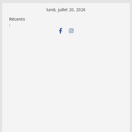
Passer
lundi, juillet 20, 2026
au
Récents
contenu
: