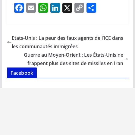
F
E
W
Li
X
C
P
ac
m
h
n
o
ar
e
ai
at
k
p
ta
b
l
s
e
y
g
Etats-Unis : La peur des faux agents de l’ICE dans
o
A
dI
Li
er
les communautés immigrées
o
p
n
n
Guerre au Moyen-Orient : Les États-Unis ne
k
p
k
frappent plus des sites de missiles en Iran
Facebook